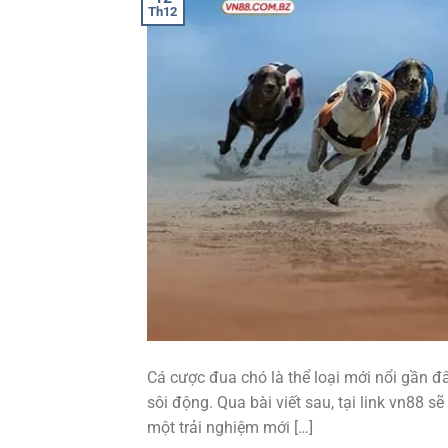
Th12
Cá cược đua chó là thể loại mới nổi gần 
sôi động. Qua bài viết sau, tại link vn88 sẽ
một trải nghiệm mới […]