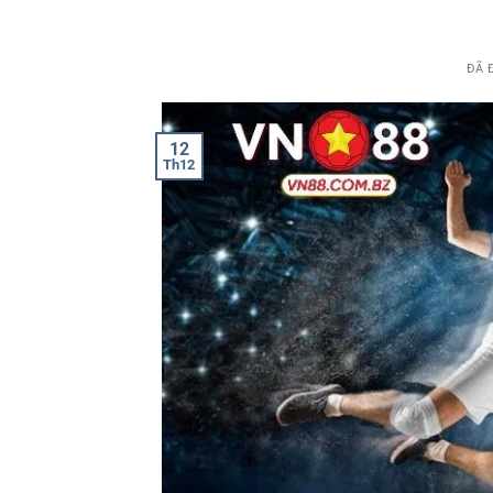
ĐÃ 
12
Th12