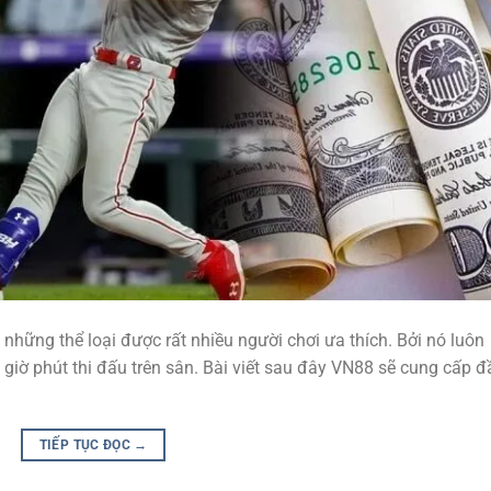
những thể loại được rất nhiều người chơi ưa thích. Bởi nó luôn
 giờ phút thi đấu trên sân. Bài viết sau đây VN88 sẽ cung cấp đ
TIẾP TỤC ĐỌC
→