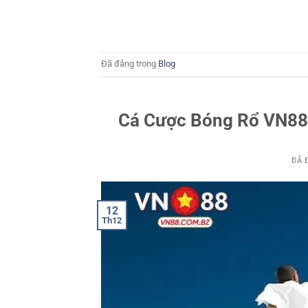
Đã đăng trong
Blog
Cá Cược Bóng Rổ VN88 
ĐÃ 
12
Th12