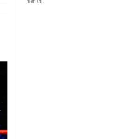
hiển thị.