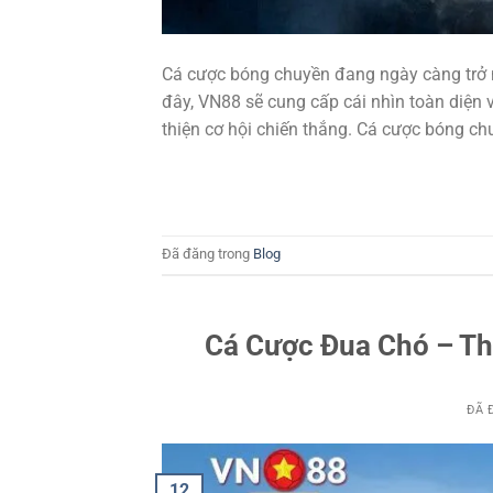
Cá cược bóng chuyền đang ngày càng trở nê
đây, VN88 sẽ cung cấp cái nhìn toàn diện 
thiện cơ hội chiến thắng. Cá cược bóng ch
Đã đăng trong
Blog
Cá Cược Đua Chó – Thể
ĐÃ 
12