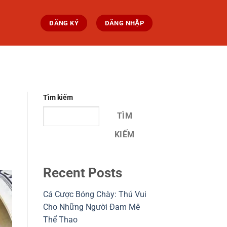
ĐĂNG KÝ
ĐĂNG NHẬP
Tìm kiếm
TÌM
KIẾM
Recent Posts
Cá Cược Bóng Chày: Thú Vui
Cho Những Người Đam Mê
Thể Thao