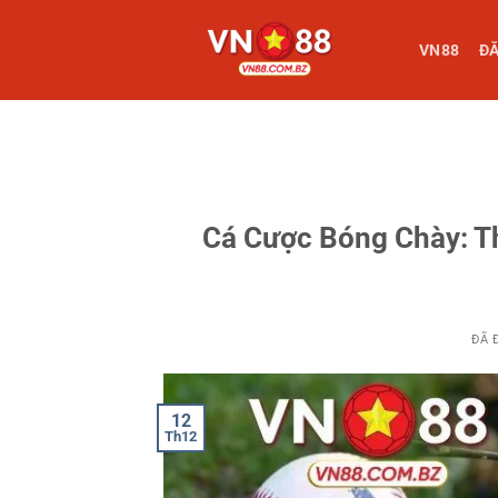
Chuyển
đến
VN88
ĐĂ
nội
dung
Cá Cược Bóng Chày: T
ĐÃ 
12
Th12