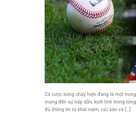
Cá cược bóng chày hiện đang là một trong 
mang đến sự hấp dẫn, kịch tính trong từng
đủ thông tin từ khái niệm, các kèo và […]