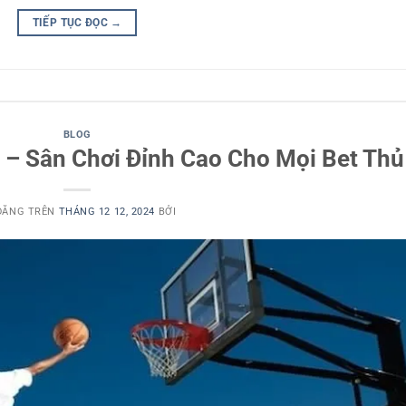
TIẾP TỤC ĐỌC
→
BLOG
– Sân Chơi Đỉnh Cao Cho Mọi Bet Thủ
ĐĂNG TRÊN
THÁNG 12 12, 2024
BỞI