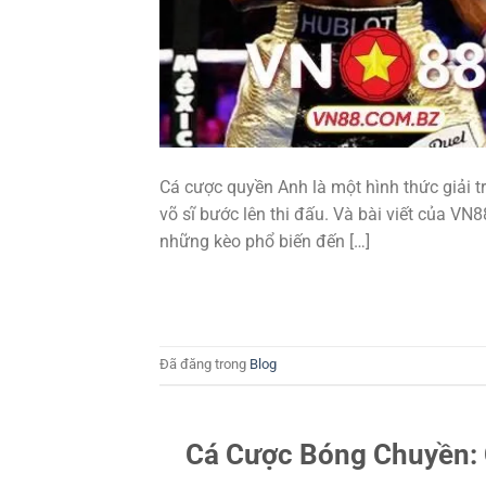
Cá cược quyền Anh là một hình thức giải t
võ sĩ bước lên thi đấu. Và bài viết của VN
những kèo phổ biến đến […]
Đã đăng trong
Blog
Cá Cược Bóng Chuyền: 