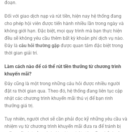
đoạn.
Đối với giao dịch nạp và rút tiền, hiện nay hệ thống đang
cho phép hội viên được tiến hành nhiều lần trong ngày và
không giới hạn. Đặc biệt, mọi quy trình mà bạn thực hiện
đều sẽ không yêu cầu thêm bất kỳ khoản phí dịch vụ nào.
Đây là
câu hỏi thường gặp
được quan tâm đặc biệt trong
thời gian giải trí.
Làm cách nào để có thể rút tiền thưởng từ chương trình
khuyến mãi?
Đây cũng là một trong những câu hỏi được nhiều người
đặt ra thời gian qua. Theo đó, hệ thống đang liên tục cập
nhật các chương trình khuyến mãi thú vị để bạn rinh
thưởng giá trị.
Tuy nhiên, người chơi sẽ cần phải đọc kỹ những yêu cầu và
nhiệm vụ từ chương trình khuyến mãi đưa ra để tránh bị