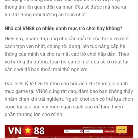
thông tin liên quan đến cá nhân đều sẽ được mã hóa và
lưu trữ trong môi trường an toàn nhất.
Nhà cái VN88 có nhiều danh mục trò chơi hay không?
Hiện nay, nhằm đáp ứng nhu cầu giải trí của hội viên một
cách trọn vẹn nhất, chúng tôi đang liên tục nâng cấp hệ
thống của mình và cho ra mắt các trò chơi hấp dẫn. Theo
xu hướng thị trường, toàn bộ game mới đều sẽ có mặt tại
sân chơi để bạn thoải mái thử nghiệm.
Đặc biệt, tỷ lệ tiền thưởng cho hội viên khi tham gia danh
mục game tại VN88 cũng rất cao, đảm bảo bạn không thấy
nhàm chán khi trải nghiệm. Người chơi còn có thể lựa chọn
cược tại các bàn với mức ngân sách cao để tăng thêm
phần thưởng lớn cho mình.