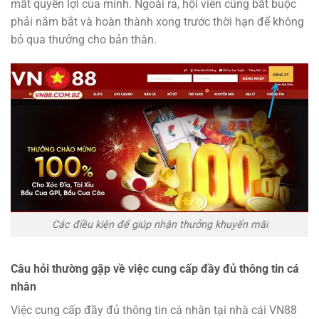
mất quyền lợi của mình. Ngoài ra, hội viên cũng bắt buộc
phải nắm bắt và hoàn thành xong trước thời hạn để không
bỏ qua thưởng cho bản thân.
Các điều kiện để giúp nhận thưởng khuyến mãi
Câu hỏi thường gặp về việc cung cấp đầy đủ thông tin cá
nhân
Việc cung cấp đầy đủ thông tin cá nhân tại nhà cái VN88