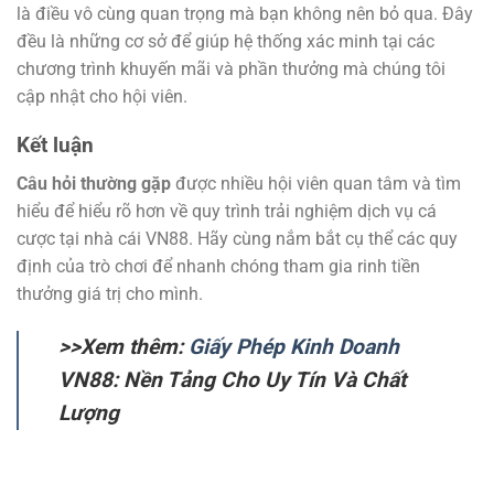
là điều vô cùng quan trọng mà bạn không nên bỏ qua. Đây
đều là những cơ sở để giúp hệ thống xác minh tại các
chương trình khuyến mãi và phần thưởng mà chúng tôi
cập nhật cho hội viên.
Kết luận
Câu hỏi thường gặp
được nhiều hội viên quan tâm và tìm
hiểu để hiểu rõ hơn về quy trình trải nghiệm dịch vụ cá
cược tại nhà cái VN88. Hãy cùng nắm bắt cụ thể các quy
định của trò chơi để nhanh chóng tham gia rinh tiền
thưởng giá trị cho mình.
>>Xem thêm:
Giấy Phép Kinh Doanh
VN88: Nền Tảng Cho Uy Tín Và Chất
Lượng